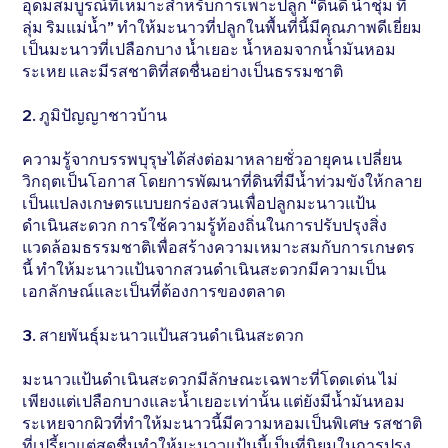
อุดมสมบูรณ์ที่เหมาะสำหรับการเพาะปลูก “ดินดี น้ำชุ่ม ที่
ลุ่ม ริมแม่น้ำ” ทำให้มะนาวที่ปลูกในพื้นที่นี้มีคุณภาพดีเยี่ยม
เป็นมะนาวที่เปลือกบาง น้ำเยอะ น้ำหอมจากน้ำมันหอม
ระเหย และมีรสชาติที่สดชื่นอย่างเป็นธรรมชาติ
2. ภูมิปัญญาชาวบ้าน
ความรู้จากบรรพบุรุษได้ส่งต่อมาหลายชั่วอายุคน เปลี่ยน
วิกฤตเป็นโอกาส โดยการพัฒนาที่ดินที่มีน้ำท่วมขังให้กลาย
เป็นแปลงเกษตรแบบยกร่องสวนเพื่อปลูกมะนาวแป้น
ดำเนินสะดวก การใช้ความรู้ท้องถิ่นในการปรับปรุงสิ่ง
แวดล้อมธรรมชาติเพื่อสร้างความเหมาะสมกับการเกษตร
นี้ ทำให้มะนาวแป้นจากสวนดำเนินสะดวกมีความเป็น
เอกลักษณ์และเป็นที่ต้องการของตลาด
3. สายพันธุ์มะนาวแป้นสวนดำเนินสะดวก
มะนาวแป้นดำเนินสะดวกมีลักษณะเฉพาะที่โดดเด่น ไม่
เพียงแต่เปลือกบางและน้ำเยอะเท่านั้น แต่ยังมีน้ำมันหอม
ระเหยจากผิวที่ทำให้มะนาวนี้มีความหอมเป็นพิเศษ รสชาติ
ที่เปรี้ยวแต่สดชื่นทำให้มะนาวแป้นนี้เป็นที่นิยมในการปรุง