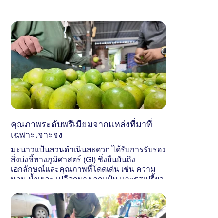
คุณภาพระดับพรีเมียมจากแหล่งที่มาที่
เฉพาะเจาะจง
มะนาวแป้นสวนดำเนินสะดวก ได้รับการรับรอง
สิ่งบ่งชี้ทางภูมิศาสตร์ (GI) ซึ่งยืนยันถึง
เอกลักษณ์และคุณภาพที่โดดเด่น เช่น ความ
หอม น้ำเยอะ เปลือกบาง ลูกแป้น และรสเปรี้ยว
หอมอย่างเป็นธรรมชาติ ลูกค้าจึงมั่นใจได้ว่า
ผลิตภัณฑ์ของเรามีคุณภาพที่เหนือกว่า