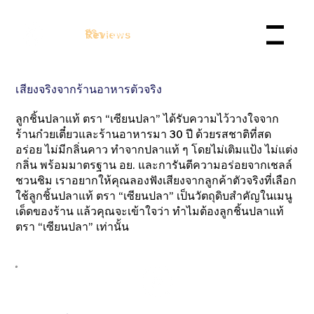
30 Years
30 ปี
Reviews
รีวิว
สินค้า
Franchise
Product
OEM
Support
Menu
เสียงจริงจากร้านอาหารตัวจริง
ลูกชิ้นปลาแท้ ตรา “เซียนปลา” ได้รับความไว้วางใจจาก
ร้านก๋วยเตี๋ยวและร้านอาหารมา 30 ปี ด้วยรสชาติที่สด
อร่อย ไม่มีกลิ่นคาว ทำจากปลาแท้ ๆ โดยไม่เติมแป้ง ไม่แต่ง
กลิ่น พร้อมมาตรฐาน อย. และการันตีความอร่อยจากเชลล์
ชวนชิม เราอยากให้คุณลองฟังเสียงจากลูกค้าตัวจริงที่เลือก
ใช้ลูกชิ้นปลาแท้ ตรา “เซียนปลา” เป็นวัตถุดิบสำคัญในเมนู
เด็ดของร้าน แล้วคุณจะเข้าใจว่า ทำไมต้องลูกชิ้นปลาแท้
ตรา “เซียนปลา” เท่านั้น