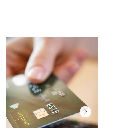
. . . . . . . . . . . . . . . . . . . . . . . . . . . . . . . . . . . . . . . . . . . . . . . . . . . . . . . . . .
. . . . . . . . . . . . . . . . . . . . . . . . . . . . . . . . . . . . . . . . . . . . . . . . . . . . . . . . . .
. . . . . . . . . . . . . . . . . . . . . . . . . . . . . . . . . . . . . . . . . . . . . . . . . . . . . . . . . .
. . . . . . . . . . . . . . . . . . . . . . . . . . . . . . . . . . . . . . . . . . . . . . . . . . . . . . . . . .
. . . . . . . . . . . . . . . . . . . . . . . . . . . . . . . . . . . . . . . . . . . . . . . . . . .