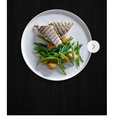
฿ 99
฿ 99