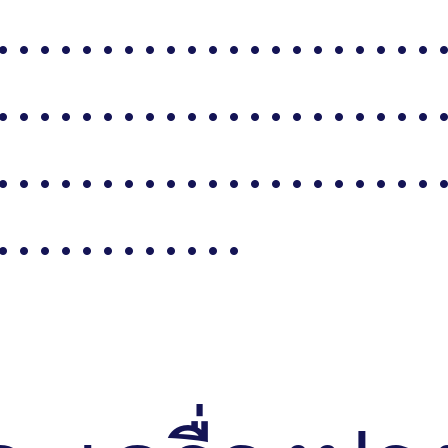
. . . . . . . . . . . . . . . . . . . . . 
. . . . . . . . . . . . . . . . . . . . . 
. . . . . . . . . . . . . . . . . . . . . 
. . . . . . . . . . . .