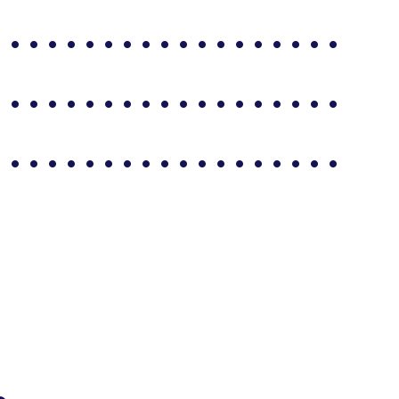
. . . . . . . . . . . . . . . . . . .
. . . . . . . . . . . . . . . . . . .
. . . . . . . . . . . . . . . . . . .