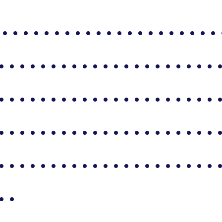
. . . . . . . . . . . . . . . . . . .
. . . . . . . . . . . . . . . . . . . . . 
. . . . . . . . . . . . . . . . . . . . . 
. . . . . . . . . . . . . . . . . . . . . 
. . . . . . . . . . . . . . . . . . . . . 
. .