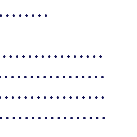
. . . . . . . .
 . . . . . . . . . . . . . . . .
 . . . . . . . . . . . . . . . .
 . . . . . . . . . . . . . . . .
 . . . . . . . . . . . . . . . .
 . . . . . . . . . . . . . . . .