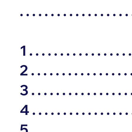
. . . . . . . . . . . . . . . . . . 
1 . . . . . . . . . . . . . . . . .
2 . . . . . . . . . . . . . . . . .
3 . . . . . . . . . . . . . . . . .
4 . . . . . . . . . . . . . . . . .
5 . . . . . . . . . . . . . . . . .