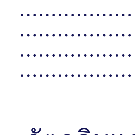
. . . . . . . . . . . . . . . . . . 
. . . . . . . . . . . . . . . . . . 
. . . . . . . . . . . . . . . . . . 
. . . . . . . . . . . . . . . . . . 