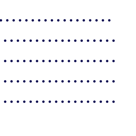
 . . . . . . . . . . . . . . .
. . . . . . . . . . . . . . . . . . .
. . . . . . . . . . . . . . . . . . .
. . . . . . . . . . . . . . . . . . .
. . . . . . . . . . . . . . . . . . .