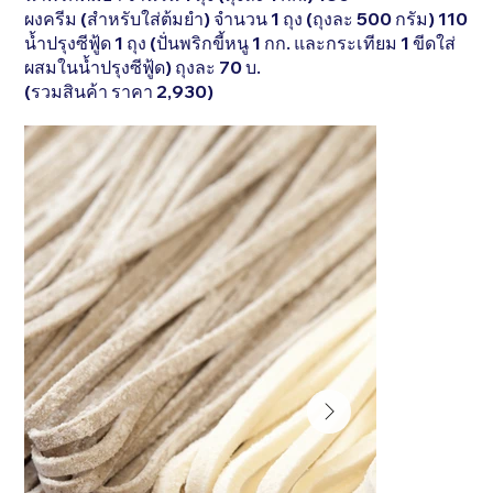
ผงครีม (สำหรับใส่ต้มยำ) จำนวน 1 ถุง (ถุงละ 500 กรัม) 110
น้ำปรุงซีฟู้ด 1 ถุง (ปั่นพริกขี้หนู 1 กก. และกระเทียม 1 ขีดใส่
ผสมในน้ำปรุงซีฟู้ด) ถุงละ 70 บ.
(รวมสินค้า ราคา 2,930)