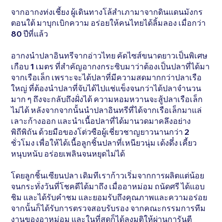
จากอากงท่งเชี้ยง ผู้เดินทางโล้สำเภามาจากดินแดนมังกร
ตอนใต้ มาบุกเบิกความ อร่อยให้คนไทยได้ลิ้มลอง เมื่อกว่า
80 ปีที่แล้ว
อากงนำปลาอินทรีจากอ่าวไทย คัดไซส์ขนาดยาวเป็นพิเศษ
เกือบ 1 เมตร ที่สำคัญอากงกระซิบมาว่าต้องเป็นปลาที่ได้มา
จากเรือเล็ก เพราะจะได้ปลาที่มีความสดมากกว่าปลาเรือ
ใหญ่ ที่ต้องนำปลาที่จับได้ไปแช่แข็งจนกว่าได้ปลาจำนวน
มาก ๆ ถึงจะกลับถึงฝั่งได้ ความหอมหวานจะสู้ปลาเรือเล็ก
ไม่ได้ หลังจากจากนั้นนำปลาอินทรีที่ได้จากเรือเล็กมาแล่
เลาะก้างออก และนำเนื้อปลาที่ได้มานวดมาคลึงอย่าง
พิถีพิถัน ด้วยมือของโต่วซือผู้เชี่ยวชาญยาวนานกว่า 2
ชั่วโมง เพื่อให้ได้เนื้อลูกชิ้นปลาที่เหนียวนุ่ม เด้งดึ๋ง เคี้ยว
หนุบหนับ อร่อยเพลินจนหยุดไม่ได้
โดยลูกชิ้นเซียนปลา เดิมทีเราก้าวเริ่มจากการผลิตแต่น้อย
จนกระทั่งวันที่โชคดีได้มาถึง เมื่ออาหม่อม ถนัดศรี ได้แอบ
ชิม และได้รับคำชม และยอมรับถึงคุณภาพและความอร่อย
จากนั้นก็ได้รับการตรวจสอบรับรอง จากคณะกรรมการทีม
งานของอาหม่อม และในที่สุดก็ได้ลงมติให้ผ่านการันตี