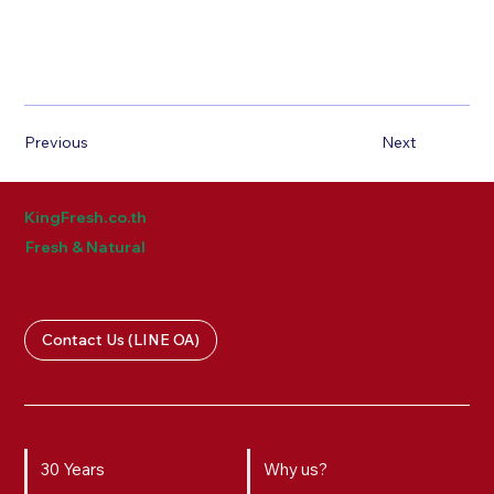
Previous
Next
KingFresh.co.th
Fresh & Natural
Contact Us (LINE OA)
30 Years
Why us?