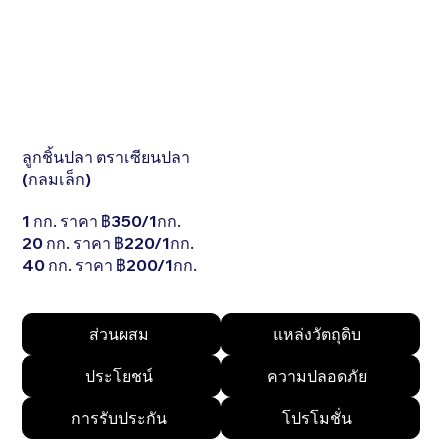
ลูกชิ้นปลา ตราเซียนปลา
(กลมเล็ก)
1 กก. ราคา ฿350/1กก.
20 กก. ราคา ฿220/1กก.
40 กก. ราคา ฿200/1กก.
ส่วนผสม
แหล่งวัตถุดิบ
ประโยชน์
ความปลอดภัย
การรับประกัน
โปรโมชั่น