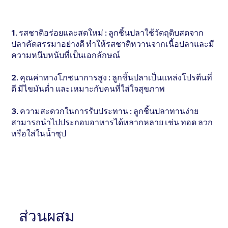
1. รสชาติอร่อยและสดใหม่ : ลูกชิ้นปลาใช้วัตถุดิบสดจาก
ปลาคัดสรรมาอย่างดี ทำให้รสชาติหวานจากเนื้อปลาและมี
ความหนึบหนับที่เป็นเอกลักษณ์
2. คุณค่าทางโภชนาการสูง : ลูกชิ้นปลาเป็นแหล่งโปรตีนที่
ดี มีไขมันต่ำ และเหมาะกับคนที่ใส่ใจสุขภาพ
3. ความสะดวกในการรับประทาน : ลูกชิ้นปลาทานง่าย
สามารถนำไปประกอบอาหารได้หลากหลาย เช่น ทอด ลวก
หรือใส่ในน้ำซุป
ส่วนผสม