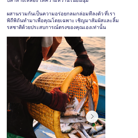
ผสานรวมกันเป็นความอร่อยกลมกล่อมทีลงตัว ที่เรา
พิถีพิถันทำมาเพื่อคุณโดยเฉพาะ เชิญมาสัมผัสและลิ้ม
รสชาติด้วยประสบการณ์ตรงของคุณเองเท่านั้น