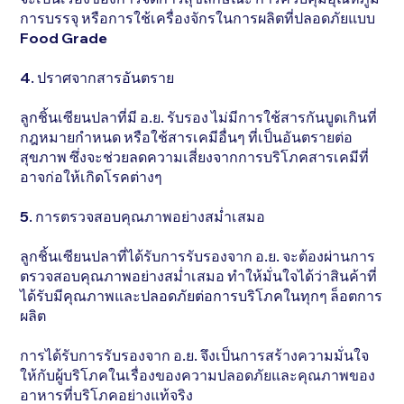
การบรรจุ หรือการใช้เครื่องจักรในการผลิตที่ปลอดภัยแบบ
Food Grade
4. ปราศจากสารอันตราย
ลูกชิ้นเซียนปลาที่มี อ.ย. รับรอง ไม่มีการใช้สารกันบูดเกินที่
กฎหมายกำหนด หรือใช้สารเคมีอื่นๆ ที่เป็นอันตรายต่อ
สุขภาพ ซึ่งจะช่วยลดความเสี่ยงจากการบริโภคสารเคมีที่
อาจก่อให้เกิดโรคต่างๆ
5. การตรวจสอบคุณภาพอย่างสม่ำเสมอ
ลูกชิ้นเซียนปลาที่ได้รับการรับรองจาก อ.ย. จะต้องผ่านการ
ตรวจสอบคุณภาพอย่างสม่ำเสมอ ทำให้มั่นใจได้ว่าสินค้าที่
ได้รับมีคุณภาพและปลอดภัยต่อการบริโภคในทุกๆ ล็อตการ
ผลิต
การได้รับการรับรองจาก อ.ย. จึงเป็นการสร้างความมั่นใจ
ให้กับผู้บริโภคในเรื่องของความปลอดภัยและคุณภาพของ
อาหารที่บริโภคอย่างแท้จริง