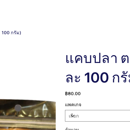
ct
OEM
Support
100 กรัม)
แคบปลา ต
ละ 100 กรั
ราคา
฿80.00
แพคเกจ
จำนวน