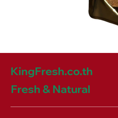
KingFresh.co.th
Fresh & Natural