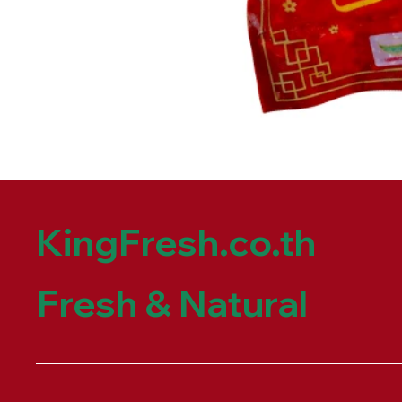
KingFresh.co.th
Fresh & Natural