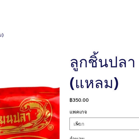
ct
OEM
Support
ม)
ลูกชิ้นปล
(แหลม)
ราคา
฿350.00
แพคเกจ
จำนวน